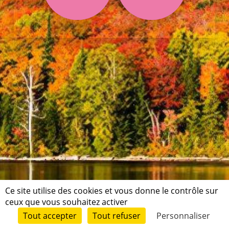
Ce site utilise des cookies et vous donne le contrôle sur
ceux que vous souhaitez activer
Tuto
Conditions Générales d'utilisation et de publication
Données
Tout accepter
Tout refuser
Personnaliser
personnelles
Mentions légales
Contact
© Short Édition